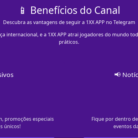
📱 Benefícios do Canal
Descubra as vantagens de seguir a 1XX APP no Telegram
nça internacional, e a 1XX APP atrai jogadores do mundo 
práticos.
sivos
📢 Notí
m, promoções especiais
Fique por dentro d
s únicos!
eventos d