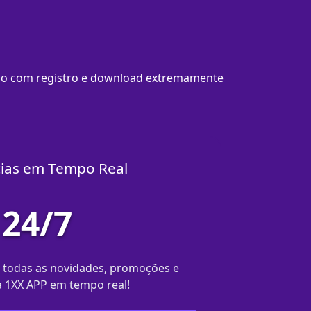
todo com registro e download extremamente
cias em Tempo Real
24/7
e todas as novidades, promoções e
a 1XX APP em tempo real!