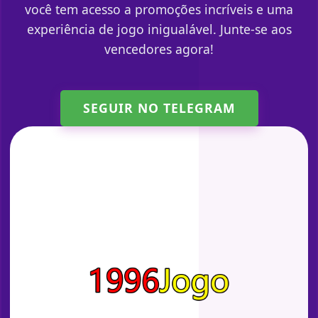
você tem acesso a promoções incríveis e uma
experiência de jogo inigualável. Junte-se aos
vencedores agora!
SEGUIR NO TELEGRAM