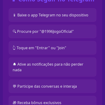
📱 Baixe o app Telegram no seu dispositivo
🔍 Procure por "@1996JogoOficial"
👆 Toque em "Entrar" ou "Join"
🔔 Ative as notificações para não perder
nada
💬 Participe das conversas e interaja
🎁 Receba bônus exclusivos