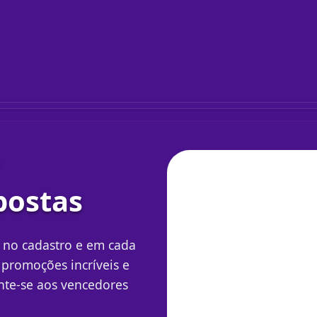
postas
 no cadastro e em cada
 promoções incríveis e
unte-se aos vencedores