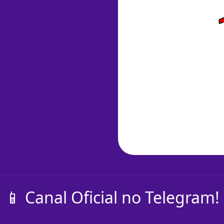
📱 Canal Oficial no Telegram!