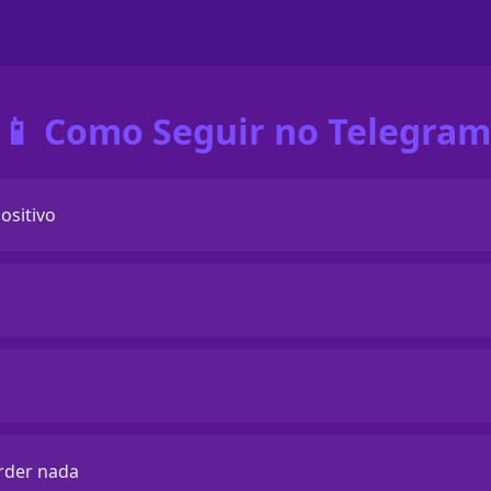
📱 Como Seguir no Telegram
ositivo
erder nada