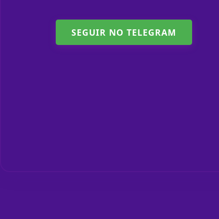
SEGUIR NO TELEGRAM