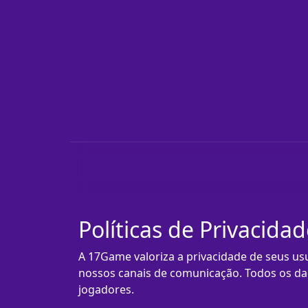
Políticas de Privacida
A 17Game valoriza a privacidade de seus u
nossos canais de comunicação. Todos os dad
jogadores.