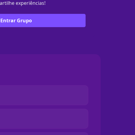
rtilhe experiências!
Entrar Grupo