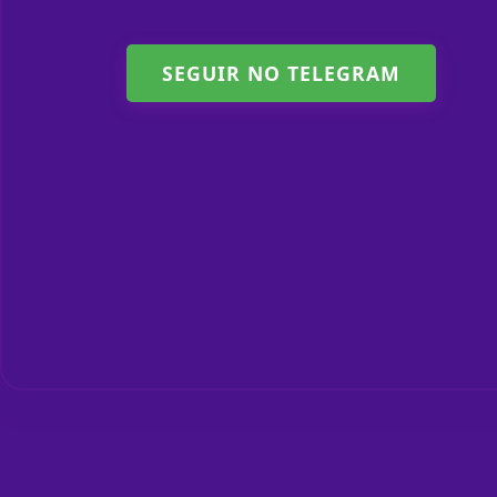
SEGUIR NO TELEGRAM