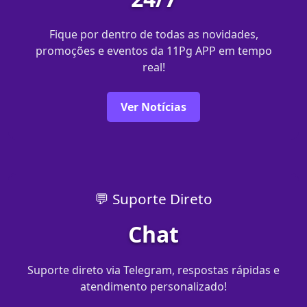
Fique por dentro de todas as novidades,
promoções e eventos da 11Pg APP em tempo
real!
Ver Notícias
💬 Suporte Direto
Chat
Suporte direto via Telegram, respostas rápidas e
atendimento personalizado!