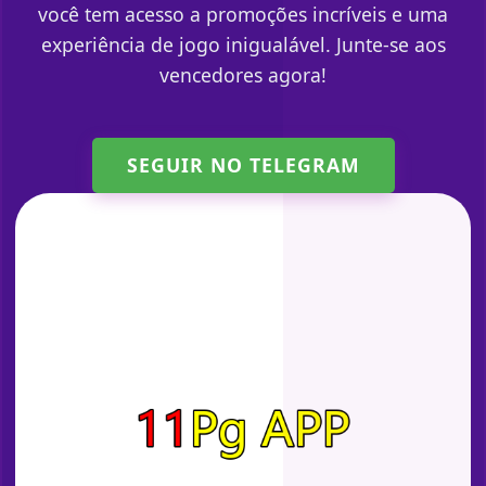
você tem acesso a promoções incríveis e uma
experiência de jogo inigualável. Junte-se aos
vencedores agora!
SEGUIR NO TELEGRAM