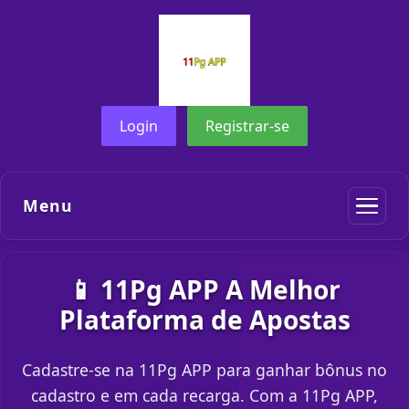
Login
Registrar-se
Menu
📱 11Pg APP A Melhor
Plataforma de Apostas
Cadastre-se na 11Pg APP para ganhar bônus no
cadastro e em cada recarga. Com a 11Pg APP,