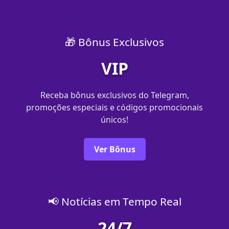
🎁 Bônus Exclusivos
VIP
Receba bônus exclusivos do Telegram,
promoções especiais e códigos promocionais
únicos!
Ver Bônus
📢 Notícias em Tempo Real
24/7