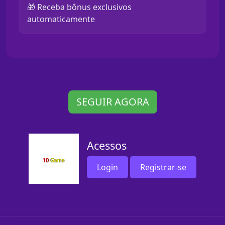
🎁 Receba bônus exclusivos
automaticamente
SEGUIR AGORA
Acessos
Login
Registrar-se