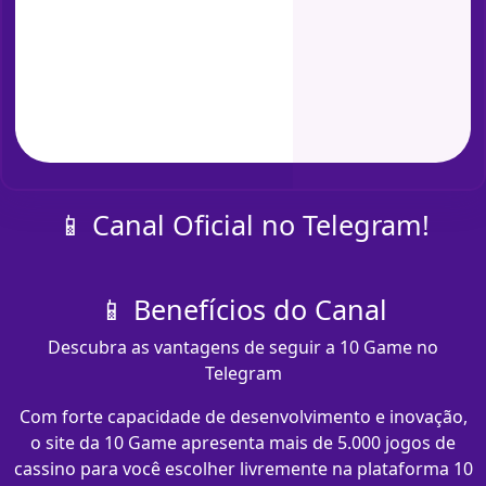
📱 Canal Oficial no Telegram!
📱 Benefícios do Canal
Descubra as vantagens de seguir a 10 Game no
Telegram
Com forte capacidade de desenvolvimento e inovação,
o site da 10 Game apresenta mais de 5.000 jogos de
cassino para você escolher livremente na plataforma 10