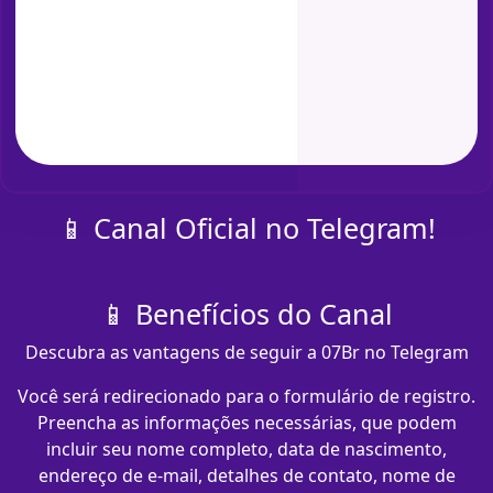
📱 Canal Oficial no Telegram!
📱 Benefícios do Canal
Descubra as vantagens de seguir a 07Br no Telegram
Você será redirecionado para o formulário de registro.
Preencha as informações necessárias, que podem
incluir seu nome completo, data de nascimento,
endereço de e-mail, detalhes de contato, nome de