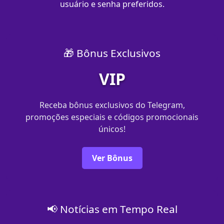
usuário e senha preferidos.
🎁 Bônus Exclusivos
VIP
Receba bônus exclusivos do Telegram,
promoções especiais e códigos promocionais
únicos!
Ver Bônus
📢 Notícias em Tempo Real