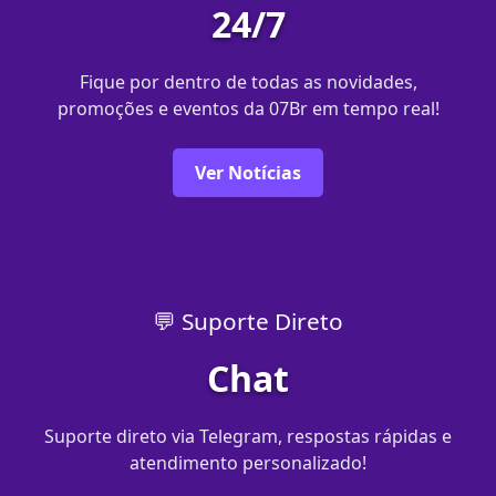
24/7
Fique por dentro de todas as novidades,
promoções e eventos da 07Br em tempo real!
Ver Notícias
💬 Suporte Direto
Chat
Suporte direto via Telegram, respostas rápidas e
atendimento personalizado!