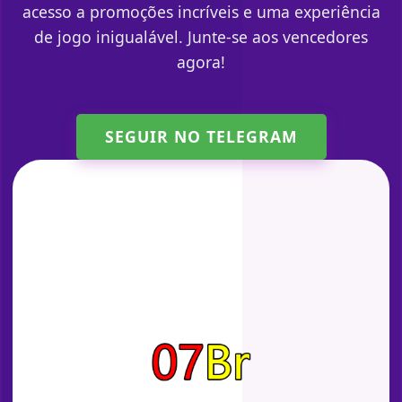
acesso a promoções incríveis e uma experiência
de jogo inigualável. Junte-se aos vencedores
agora!
SEGUIR NO TELEGRAM