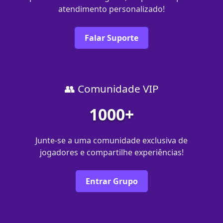
atendimento personalizado!
Falar Suporte
👥 Comunidade VIP
1000+
Junte-se a uma comunidade exclusiva de
jogadores e compartilhe experiências!
Entrar Grupo