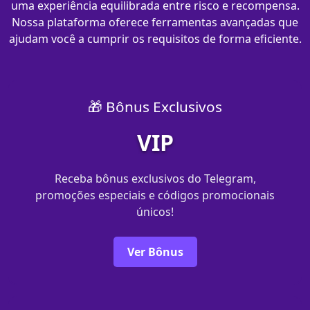
uma experiência equilibrada entre risco e recompensa.
Nossa plataforma oferece ferramentas avançadas que
ajudam você a cumprir os requisitos de forma eficiente.
🎁 Bônus Exclusivos
VIP
Receba bônus exclusivos do Telegram,
promoções especiais e códigos promocionais
únicos!
Ver Bônus