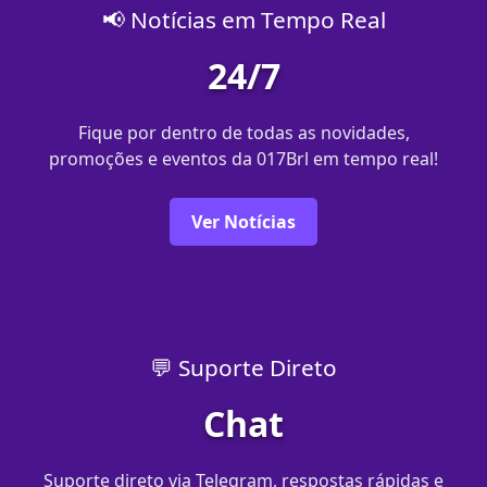
📢 Notícias em Tempo Real
24/7
Fique por dentro de todas as novidades,
promoções e eventos da 017Brl em tempo real!
Ver Notícias
💬 Suporte Direto
Chat
Suporte direto via Telegram, respostas rápidas e