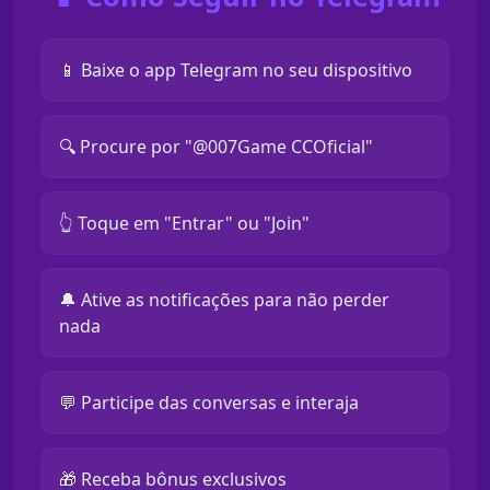
📱 Baixe o app Telegram no seu dispositivo
🔍 Procure por "@007Game CCOficial"
👆 Toque em "Entrar" ou "Join"
🔔 Ative as notificações para não perder
nada
💬 Participe das conversas e interaja
🎁 Receba bônus exclusivos