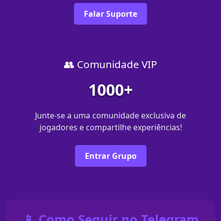
Falar Suporte
👥 Comunidade VIP
1000+
Junte-se a uma comunidade exclusiva de
jogadores e compartilhe experiências!
Entrar Grupo
📱 Como Seguir no Telegram