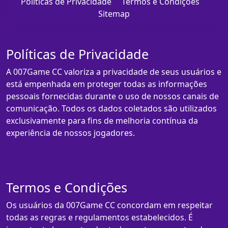
Políticas de Privacidade
Termos e Condições
Sitemap
Políticas de Privacidade
A 007Game CC valoriza a privacidade de seus usuários e
está empenhada em proteger todas as informações
pessoais fornecidas durante o uso de nossos canais de
comunicação. Todos os dados coletados são utilizados
exclusivamente para fins de melhoria contínua da
experiência de nossos jogadores.
Termos e Condições
Os usuários da 007Game CC concordam em respeitar
todas as regras e regulamentos estabelecidos. É