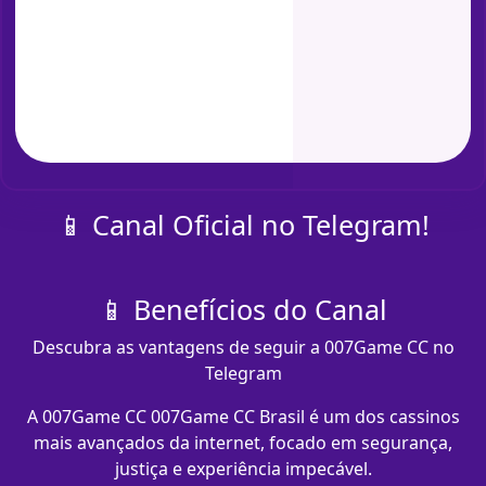
📱 Canal Oficial no Telegram!
📱 Benefícios do Canal
Descubra as vantagens de seguir a 007Game CC no
Telegram
A 007Game CC 007Game CC Brasil é um dos cassinos
mais avançados da internet, focado em segurança,
justiça e experiência impecável.