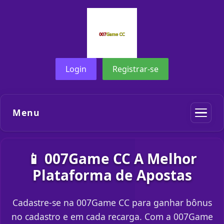
Login
Registrar-se
Menu
📱 007Game CC A Melhor
Plataforma de Apostas
Cadastre-se na 007Game CC para ganhar bônus
no cadastro e em cada recarga. Com a 007Game