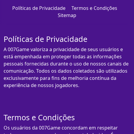
Políticas de Privacidade
Termos e Condições
Sitemap
Políticas de Privacidade
A 007Game valoriza a privacidade de seus usuários e
está empenhada em proteger todas as informações
pessoais fornecidas durante o uso de nossos canais de
comunicação. Todos os dados coletados são utilizados
exclusivamente para fins de melhoria contínua da
experiência de nossos jogadores.
Termos e Condições
Os usuários da 007Game concordam em respeitar