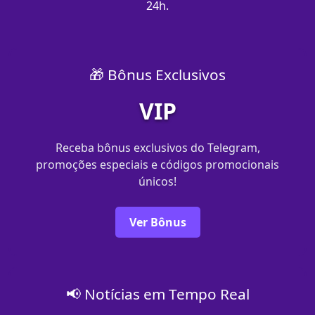
24h.
🎁 Bônus Exclusivos
VIP
Receba bônus exclusivos do Telegram,
promoções especiais e códigos promocionais
únicos!
Ver Bônus
📢 Notícias em Tempo Real