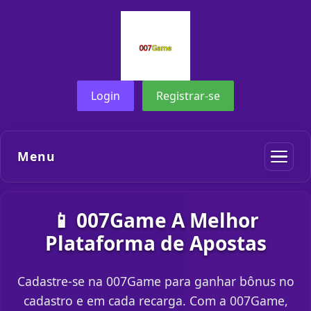
Login
Registrar-se
Menu
📱 007Game A Melhor
Plataforma de Apostas
Cadastre-se na 007Game para ganhar bônus no
cadastro e em cada recarga. Com a 007Game,