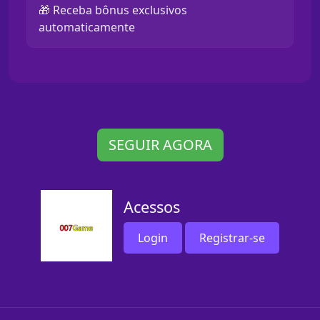
🎁 Receba bônus exclusivos
automaticamente
SEGUIR AGORA
Acessos
Login
Registrar-se