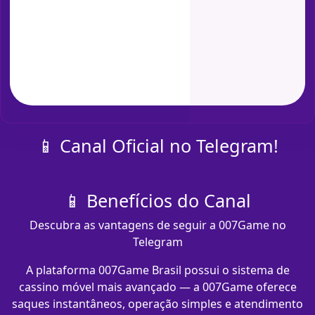
📱 Canal Oficial no Telegram!
📱 Benefícios do Canal
Descubra as vantagens de seguir a 007Game no
Telegram
A plataforma 007Game Brasil possui o sistema de
cassino móvel mais avançado — a 007Game oferece
saques instantâneos, operação simples e atendimento